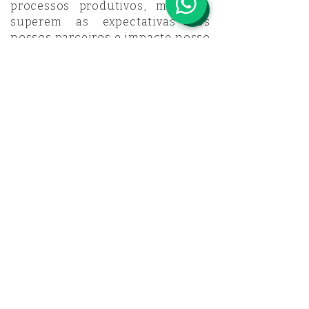
processos produtivos, mas que
superem as expectativas dos
nossos parceiros e impacte nosso
mercado de modo satisfatório.
Essa visão reflete nosso firme
compromisso em impulsionar a
inovação, proporcionar o máximo
valor aos nossos clientes e
contribuir para a evolução
positiva do nosso segmento.
Estamos decididos a ser agentes
de mudança, estabelecendo um
legado de excelência e inovação
em nossa área de atuação.